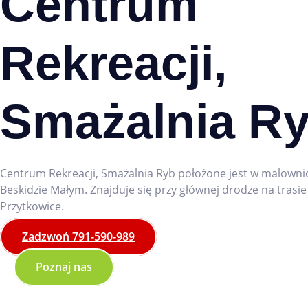
Centrum
Rekreacji,
Smażalnia Ry
Centrum Rekreacji, Smażalnia Ryb położone jest w malown
Beskidzie Małym. Znajduje się przy głównej drodze na trasi
Przytkowice.
Zadzwoń 791-590-989
Poznaj nas