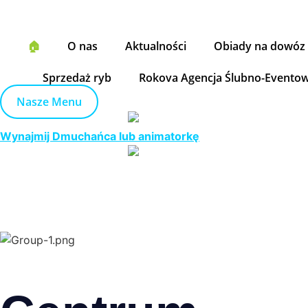
Przejdź
do
treści
🏠
O nas
Aktualności
Obiady na dowóz
Sprzedaż ryb
Rokova Agencja Ślubno-Evento
Nasze Menu
Wynajmij Dmuchańca lub animatorkę