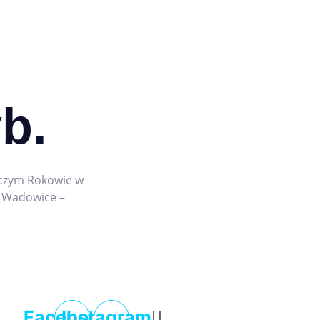
b.
iczym Rokowie w
e Wadowice –
Facebook
Instagram