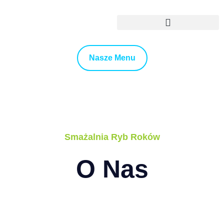
Rokova Agencja Ślubno-Eventowa
Nasze Menu
Smażalnia Ryb Roków
O Nas