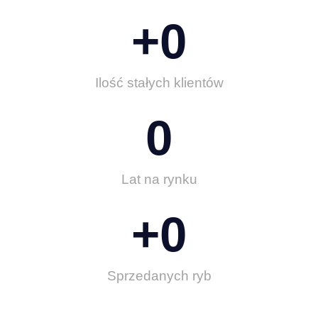
+
0
Ilość stałych klientów
0
Lat na rynku
+
0
Sprzedanych ryb