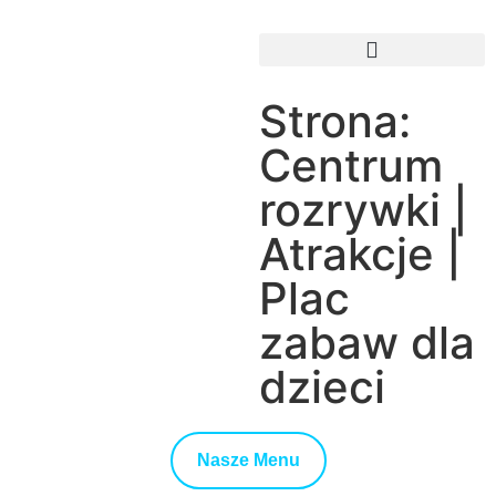
Rokova Agencja Ślubno-Eventowa
Strona:
Centrum
rozrywki |
Atrakcje |
Plac
zabaw dla
dzieci
Nasze Menu