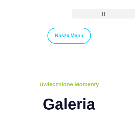
Rokova Agencja Ślubno-Eventowa
Nasze Menu
Uwiecznione Momenty
Galeria